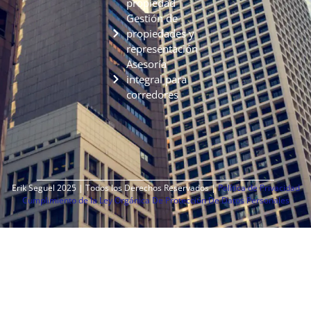
propiedad
Gestión de
propiedades y
representación
Asesoría
integral para
corredores
Erik Seguel 2025 | Todos los Derechos Reservados |
Política de Privacidad
Cumplimiento de la Ley Orgánica De Protección De Datos Personales