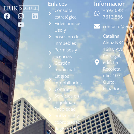
Enlaces
Información
Consulta
+593 098
estratégica
7613 586
Fideicomisos
contacto@erik
Uso y
Catalina
posesión de
Aldaz N34-
inmuebles
168 y Av.
Permisos y
Portugal,
licencias
edif. La
Gestión
Recoleta,
municipal
oﬁc. 107,
Litigios
Quito,
inmobiliarios
Ecuador
Contratos
Servicios en
inquilinato
Propiedad
horizontal y
copropiedad
Registro de