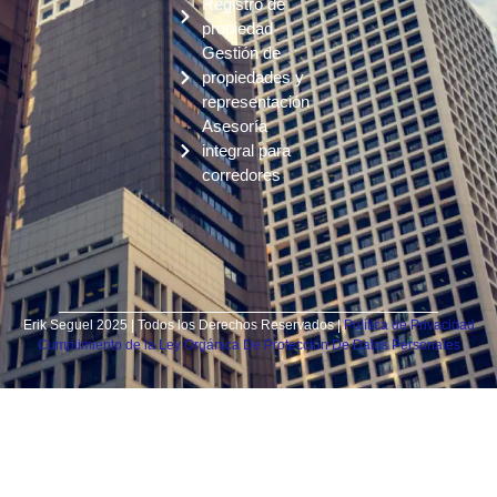
Registro de
propiedad
Gestión de
propiedades y
representación
Asesoría
integral para
corredores
Erik Seguel 2025 | Todos los Derechos Reservados |
Política de Privacidad
Cumplimiento de la Ley Orgánica De Protección De Datos Personales