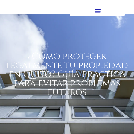
¿Cómo proteger
legalmente tu propiedad
en Quito? Guía práctica
para evitar problemas
futuros